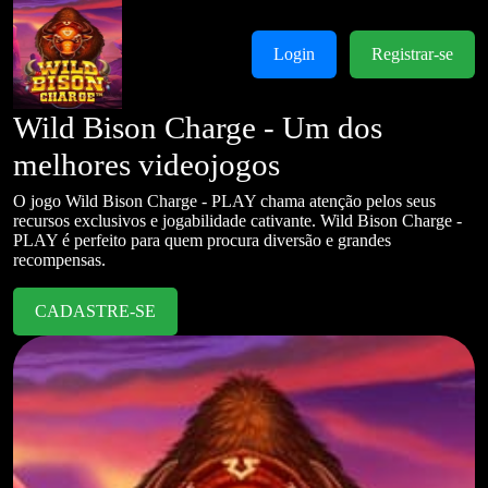
Login
Registrar-se
Wild Bison Charge - Um dos
melhores videojogos
O jogo Wild Bison Charge - PLAY chama atenção pelos seus
recursos exclusivos e jogabilidade cativante. Wild Bison Charge -
PLAY é perfeito para quem procura diversão e grandes
recompensas.
CADASTRE-SE