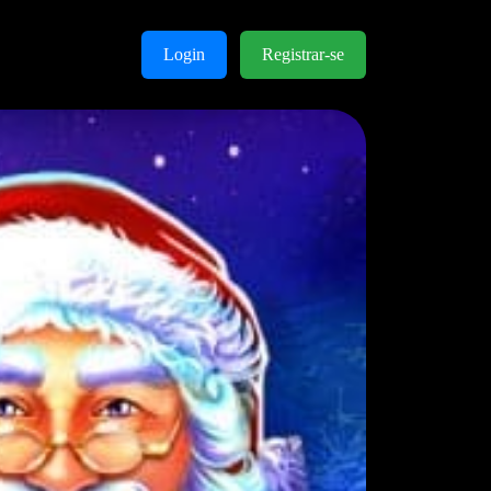
Login
Registrar-se