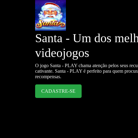
Santa - Um dos mel
videojogos
O jogo Santa - PLAY chama atenção pelos seus recur
cativante. Santa - PLAY é perfeito para quem procur
recompensas.
CADASTRE-SE