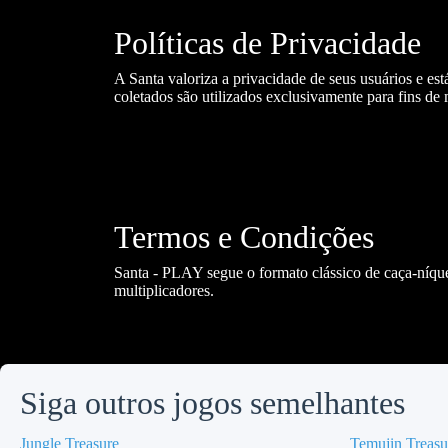
Políticas de Privacidade
A Santa valoriza a privacidade de seus usuários e e
coletados são utilizados exclusivamente para fins de
Termos e Condições
Santa - PLAY segue o formato clássico de caça-níque
multiplicadores.
Siga outros jogos semelhantes
Jungle Treasure
Temujin Treasu