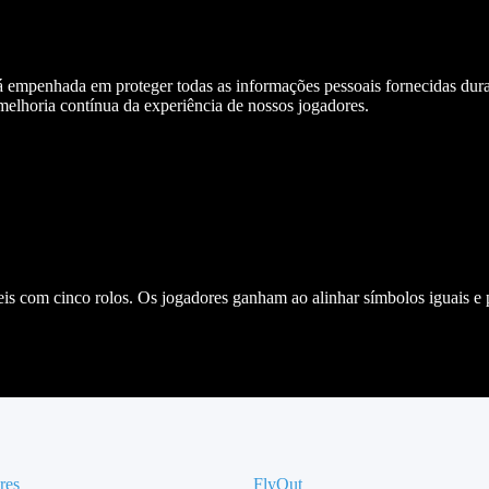
stá empenhada em proteger todas as informações pessoais fornecidas dur
 melhoria contínua da experiência de nossos jogadores.
is com cinco rolos. Os jogadores ganham ao alinhar símbolos iguais e 
res
FlyOut