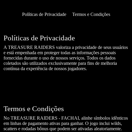
Políticas de Privacidade
Termos e Condições
Políticas de Privacidade
A TREASURE RAIDERS valoriza a privacidade de seus usuários
e está empenhada em proteger todas as informações pessoais
fornecidas durante o uso de nossos serviços. Todos os dados
coletados são utilizados exclusivamente para fins de melhoria
contínua da experiência de nossos jogadores.
Termos e Condições
No TREASURE RAIDERS - FACHAI, alinhe símbolos idênticos
em linhas de pagamento ativas para ganhar. O jogo inclui wilds,
scatters e rodadas bônus que podem ser ativadas aleatoriamente.