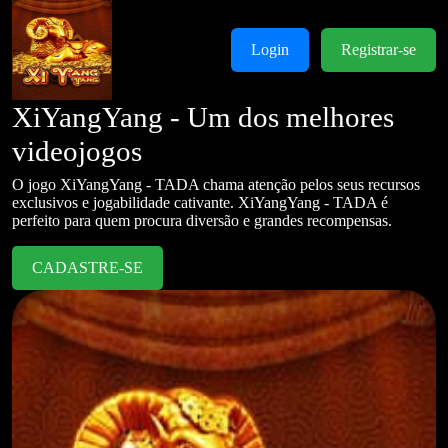
Login
Registrar-se
XiYangYang - Um dos melhores
videojogos
O jogo XiYangYang - TADA chama atenção pelos seus recursos
exclusivos e jogabilidade cativante. XiYangYang - TADA é
perfeito para quem procura diversão e grandes recompensas.
CADASTRE-SE