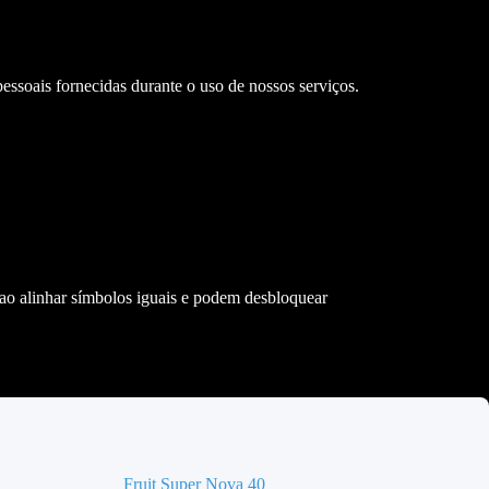
ssoais fornecidas durante o uso de nossos serviços.
o alinhar símbolos iguais e podem desbloquear
Fruit Super Nova 40