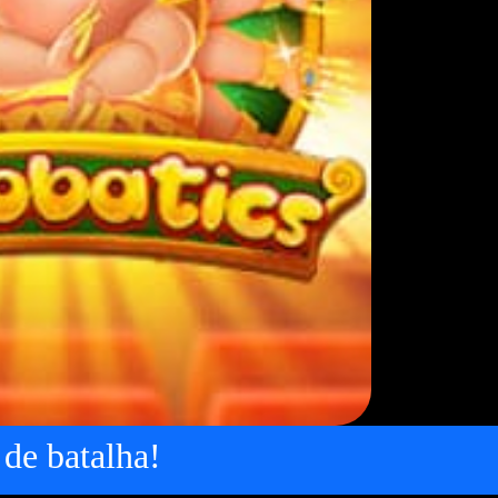
 de batalha!