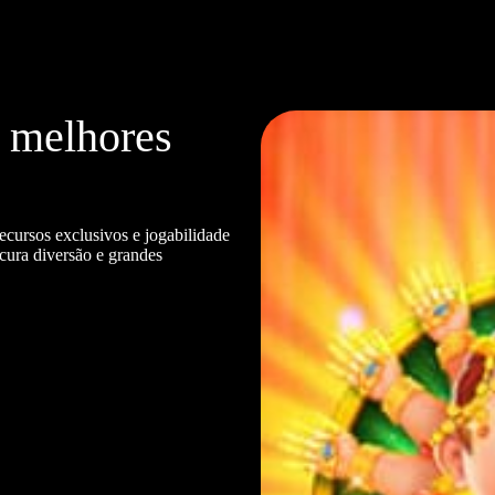
 melhores
cursos exclusivos e jogabilidade
cura diversão e grandes