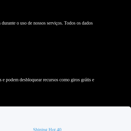
s durante o uso de nossos serviços. Todos os dados
s e podem desbloquear recursos como giros grátis e
Shining Hot 40