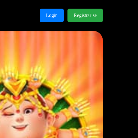
Login
Registrar-se