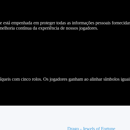
s e está empenhada em proteger todas as informações pessoais fornecida
 melhoria contínua da experiência de nossos jogadores.
íqueis com cinco rolos. Os jogadores ganham ao alinhar símbolos iguai
Drago - Jewels of Fortune