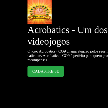
Acrobatics - Um dos
videojogos
O jogo Acrobatics - CQ9 chama atenção pelos seus re
cativante. Acrobatics - CQ9 é perfeito para quem pro
recompensas.
CADASTRE-SE