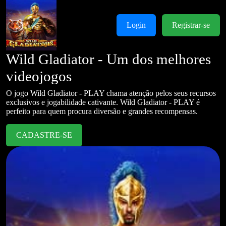
Login
Registrar-se
Wild Gladiator - Um dos melhores
videojogos
O jogo Wild Gladiator - PLAY chama atenção pelos seus recursos
exclusivos e jogabilidade cativante. Wild Gladiator - PLAY é
perfeito para quem procura diversão e grandes recompensas.
CADASTRE-SE