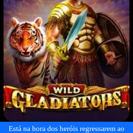
Está na hora dos heróis regressarem ao