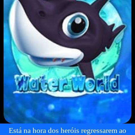
Está na hora dos heróis regressarem ao