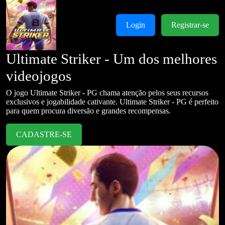
Login
Registrar-se
Ultimate Striker - Um dos melhores
videojogos
O jogo Ultimate Striker - PG chama atenção pelos seus recursos
exclusivos e jogabilidade cativante. Ultimate Striker - PG é perfeito
para quem procura diversão e grandes recompensas.
CADASTRE-SE