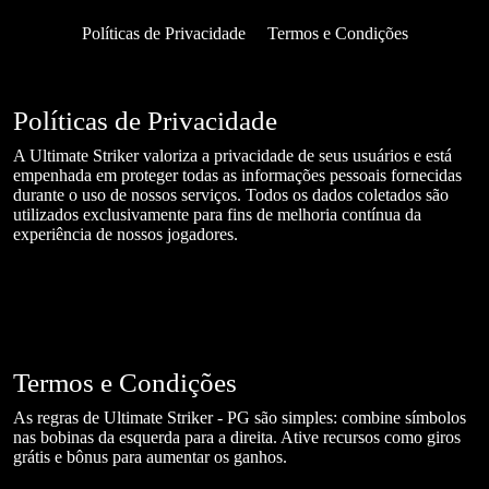
Políticas de Privacidade
Termos e Condições
Políticas de Privacidade
A Ultimate Striker valoriza a privacidade de seus usuários e está
empenhada em proteger todas as informações pessoais fornecidas
durante o uso de nossos serviços. Todos os dados coletados são
utilizados exclusivamente para fins de melhoria contínua da
experiência de nossos jogadores.
Termos e Condições
As regras de Ultimate Striker - PG são simples: combine símbolos
nas bobinas da esquerda para a direita. Ative recursos como giros
grátis e bônus para aumentar os ganhos.