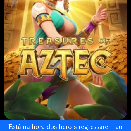
Está na hora dos heróis regressarem ao