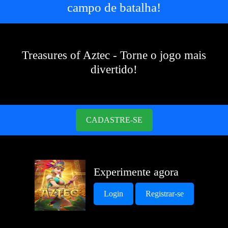
campo de batalha!
Treasures of Aztec - Torne o jogo mais
divertido!
CADASTRE-SE
Experimente agora
Login
Registrar-se