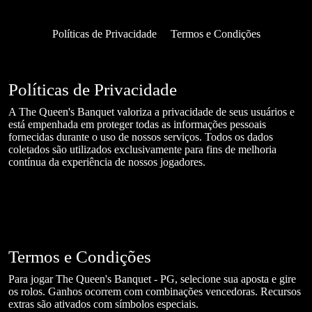
Políticas de Privacidade
Termos e Condições
Políticas de Privacidade
A The Queen's Banquet valoriza a privacidade de seus usuários e
está empenhada em proteger todas as informações pessoais
fornecidas durante o uso de nossos serviços. Todos os dados
coletados são utilizados exclusivamente para fins de melhoria
contínua da experiência de nossos jogadores.
Termos e Condições
Para jogar The Queen's Banquet - PG, selecione sua aposta e gire
os rolos. Ganhos ocorrem com combinações vencedoras. Recursos
extras são ativados com símbolos especiais.