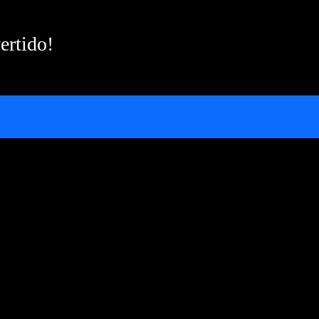
ertido!