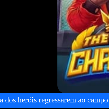
a dos heróis regressarem ao campo