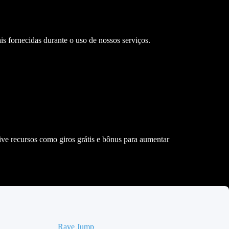
s fornecidas durante o uso de nossos serviços.
e recursos como giros grátis e bônus para aumentar
Rave Jump