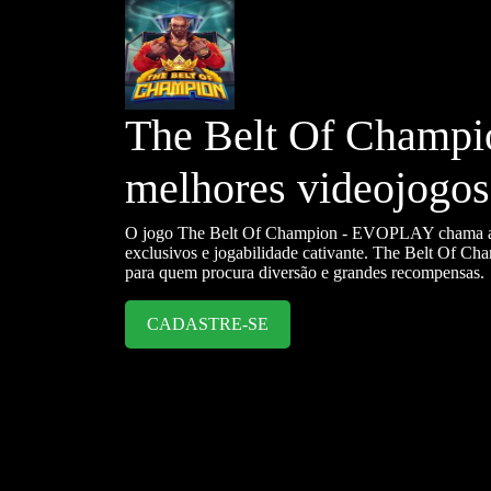
The Belt Of Champi
melhores videojogos
O jogo The Belt Of Champion - EVOPLAY chama ate
exclusivos e jogabilidade cativante. The Belt Of 
para quem procura diversão e grandes recompensas.
CADASTRE-SE