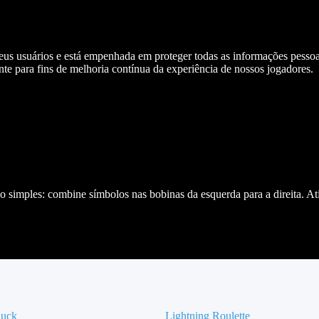
us usuários e está empenhada em proteger todas as informações pessoai
te para fins de melhoria contínua da experiência de nossos jogadores.
mples: combine símbolos nas bobinas da esquerda para a direita. Ativ
Luck
Lightning Roulette