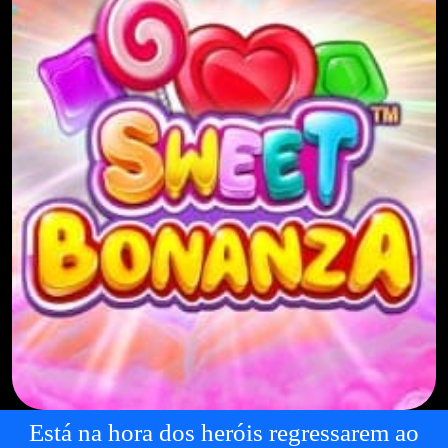
Está na hora dos heróis regressarem ao