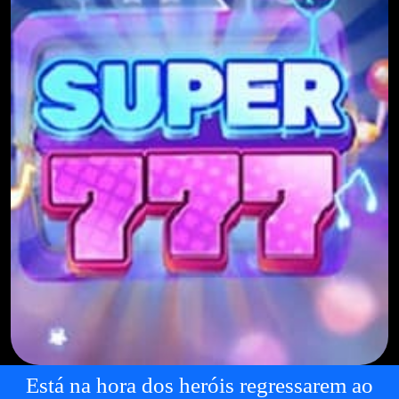
Está na hora dos heróis regressarem ao