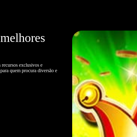
 melhores
recursos exclusivos e
 para quem procura diversão e