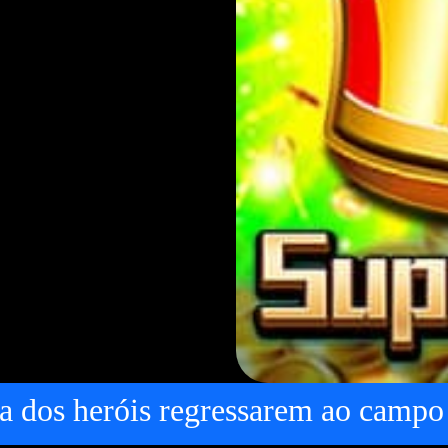
a dos heróis regressarem ao campo