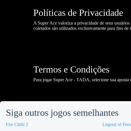
Políticas de Privacidade
A Super Ace valoriza a privacidade de seus usuários
coletados são utilizados exclusivamente para fins de
Termos e Condições
Para jogar Super Ace - TADA, selecione sua aposta 
Siga outros jogos semelhantes
Fire Chibi 2
Legend of Pers