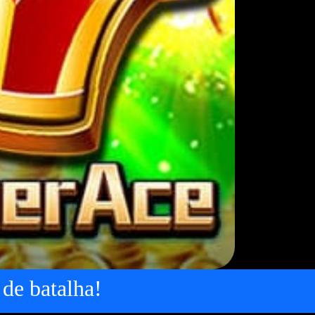
 de batalha!