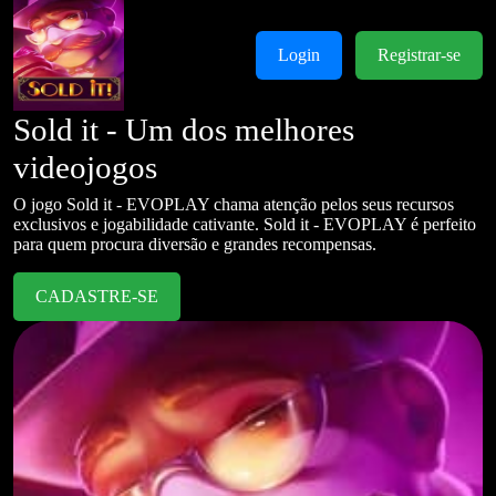
Login
Registrar-se
Sold it - Um dos melhores
videojogos
O jogo Sold it - EVOPLAY chama atenção pelos seus recursos
exclusivos e jogabilidade cativante. Sold it - EVOPLAY é perfeito
para quem procura diversão e grandes recompensas.
CADASTRE-SE