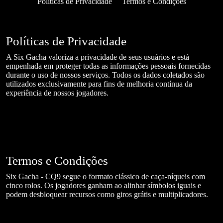
Políticas de Privacidade
Termos e Condições
Políticas de Privacidade
A Six Gacha valoriza a privacidade de seus usuários e está
empenhada em proteger todas as informações pessoais fornecidas
durante o uso de nossos serviços. Todos os dados coletados são
utilizados exclusivamente para fins de melhoria contínua da
experiência de nossos jogadores.
Termos e Condições
Six Gacha - CQ9 segue o formato clássico de caça-níqueis com
cinco rolos. Os jogadores ganham ao alinhar símbolos iguais e
podem desbloquear recursos como giros grátis e multiplicadores.