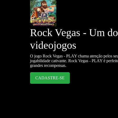
Rock Vegas - Um do
videojogos
O jogo Rock Vegas - PLAY chama atenção pelos seus
jogabilidade cativante. Rock Vegas - PLAY é perfeit
grandes recompensas.
CADASTRE-SE