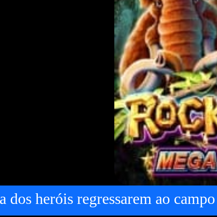
a dos heróis regressarem ao campo