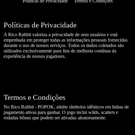
Políticas de Privacidade
Termos e Condições
Políticas de Privacidade
A Rico Rabbit valoriza a privacidade de seus usuários e está
empenhada em proteger todas as informações pessoais fornecidas
durante o uso de nossos serviços. Todos os dados coletados são
utilizados exclusivamente para fins de melhoria contínua da
experiência de nossos jogadores.
Termos e Condições
No Rico Rabbit - POPOK, alinhe símbolos idênticos em linhas de
pagamento ativas para ganhar. O jogo inclui wilds, scatters e
rodadas bônus que podem ser ativadas aleatoriamente.