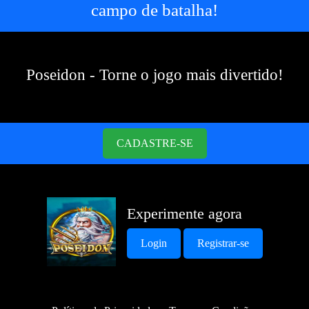
campo de batalha!
Poseidon - Torne o jogo mais divertido!
CADASTRE-SE
Experimente agora
Login
Registrar-se