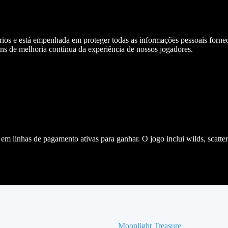
rios e está empenhada em proteger todas as informações pessoais fornec
ins de melhoria contínua da experiência de nossos jogadores.
em linhas de pagamento ativas para ganhar. O jogo inclui wilds, scatte
Moonlight Treasure