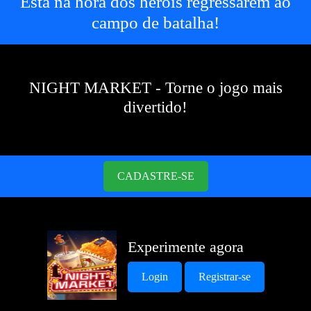
Está na hora dos heróis regressarem ao
campo de batalha!
NIGHT MARKET - Torne o jogo mais
divertido!
CADASTRE-SE
Experimente agora
Login
Registrar-se