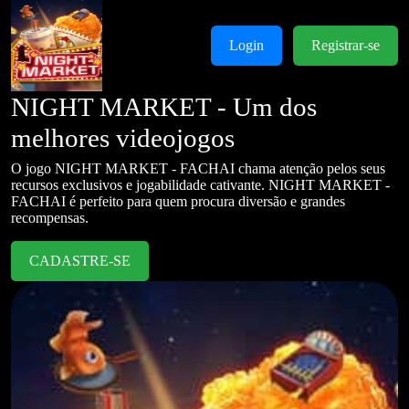
Login
Registrar-se
NIGHT MARKET - Um dos
melhores videojogos
O jogo NIGHT MARKET - FACHAI chama atenção pelos seus
recursos exclusivos e jogabilidade cativante. NIGHT MARKET -
FACHAI é perfeito para quem procura diversão e grandes
recompensas.
CADASTRE-SE