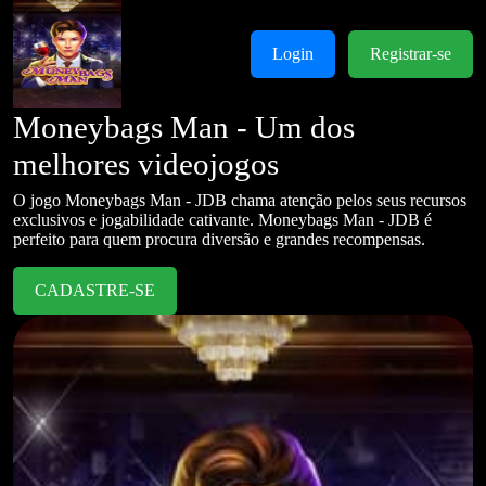
Login
Registrar-se
Moneybags Man - Um dos
melhores videojogos
O jogo Moneybags Man - JDB chama atenção pelos seus recursos
exclusivos e jogabilidade cativante. Moneybags Man - JDB é
perfeito para quem procura diversão e grandes recompensas.
CADASTRE-SE