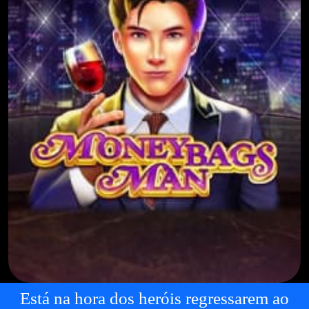
Está na hora dos heróis regressarem ao