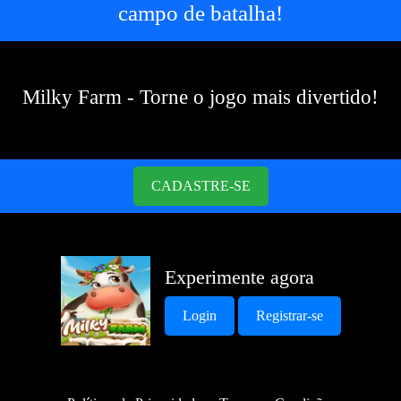
campo de batalha!
Milky Farm - Torne o jogo mais divertido!
CADASTRE-SE
Experimente agora
Login
Registrar-se