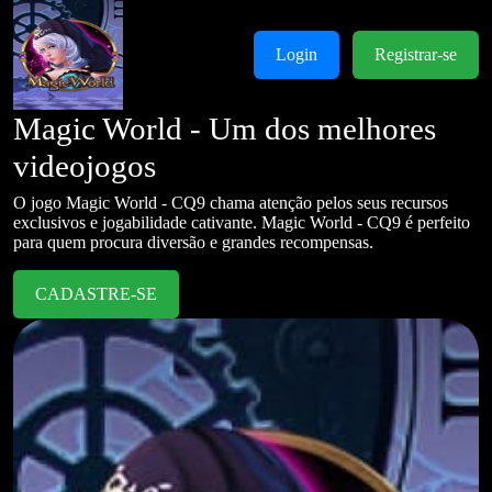
Login
Registrar-se
Magic World - Um dos melhores
videojogos
O jogo Magic World - CQ9 chama atenção pelos seus recursos
exclusivos e jogabilidade cativante. Magic World - CQ9 é perfeito
para quem procura diversão e grandes recompensas.
CADASTRE-SE