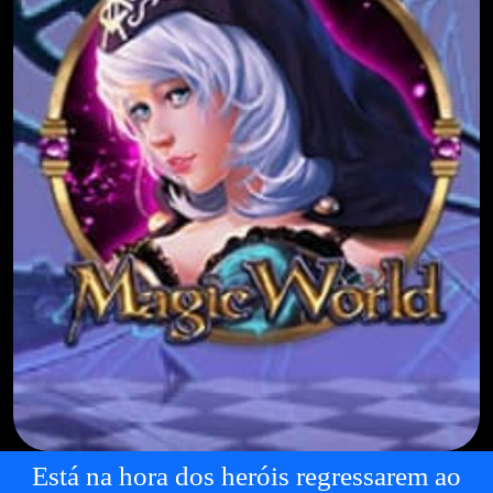
Está na hora dos heróis regressarem ao