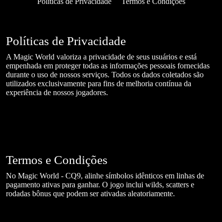
Políticas de Privacidade
Termos e Condições
Políticas de Privacidade
A Magic World valoriza a privacidade de seus usuários e está
empenhada em proteger todas as informações pessoais fornecidas
durante o uso de nossos serviços. Todos os dados coletados são
utilizados exclusivamente para fins de melhoria contínua da
experiência de nossos jogadores.
Termos e Condições
No Magic World - CQ9, alinhe símbolos idênticos em linhas de
pagamento ativas para ganhar. O jogo inclui wilds, scatters e
rodadas bônus que podem ser ativadas aleatoriamente.