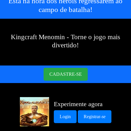
Está na hora dos heróis regressarem ao
campo de batalha!
Kingcraft Menomin - Torne o jogo mais
divertido!
CADASTRE-SE
Experimente agora
Login
Registrar-se