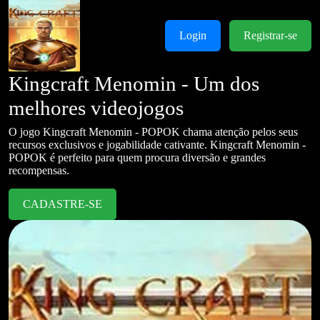
Login
Registrar-se
Kingcraft Menomin - Um dos
melhores videojogos
O jogo Kingcraft Menomin - POPOK chama atenção pelos seus
recursos exclusivos e jogabilidade cativante. Kingcraft Menomin -
POPOK é perfeito para quem procura diversão e grandes
recompensas.
CADASTRE-SE