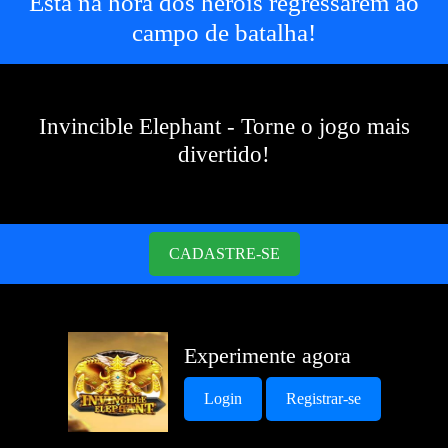
Está na hora dos heróis regressarem ao
campo de batalha!
Invincible Elephant - Torne o jogo mais
divertido!
CADASTRE-SE
Experimente agora
Login
Registrar-se