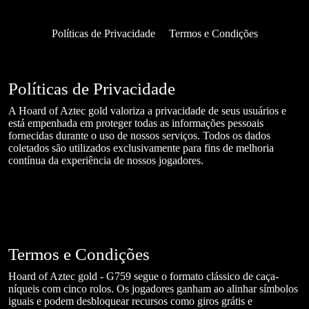
Políticas de Privacidade
Termos e Condições
Políticas de Privacidade
A Hoard of Aztec gold valoriza a privacidade de seus usuários e
está empenhada em proteger todas as informações pessoais
fornecidas durante o uso de nossos serviços. Todos os dados
coletados são utilizados exclusivamente para fins de melhoria
contínua da experiência de nossos jogadores.
Termos e Condições
Hoard of Aztec gold - G759 segue o formato clássico de caça-
níqueis com cinco rolos. Os jogadores ganham ao alinhar símbolos
iguais e podem desbloquear recursos como giros grátis e