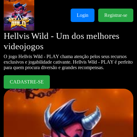
Login
Registrar-se
Hellvis Wild - Um dos melhores
videojogos
O jogo Hellvis Wild - PLAY chama atenção pelos seus recursos
exclusivos e jogabilidade cativante. Hellvis Wild - PLAY é perfeito
para quem procura diversão e grandes recompensas.
CADASTRE-SE