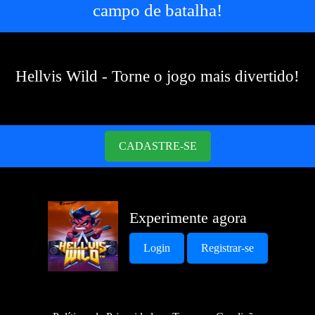
campo de batalha!
Hellvis Wild - Torne o jogo mais divertido!
CADASTRE-SE
Experimente agora
Login
Registrar-se