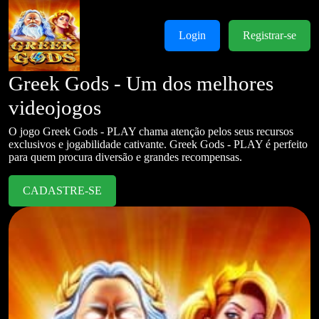
Login
Registrar-se
Greek Gods - Um dos melhores
videojogos
O jogo Greek Gods - PLAY chama atenção pelos seus recursos
exclusivos e jogabilidade cativante. Greek Gods - PLAY é perfeito
para quem procura diversão e grandes recompensas.
CADASTRE-SE