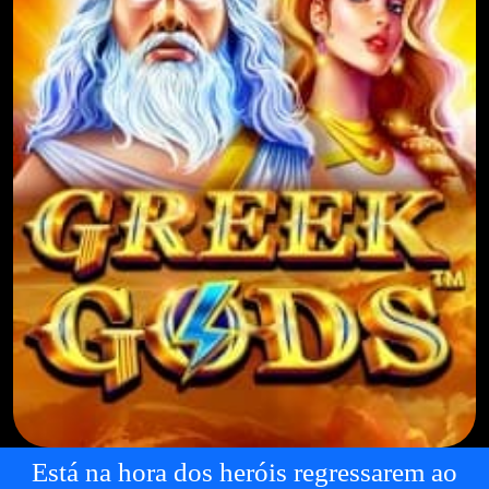
Está na hora dos heróis regressarem ao