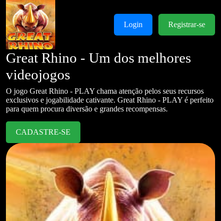
Login
Registrar-se
Great Rhino - Um dos melhores
videojogos
O jogo Great Rhino - PLAY chama atenção pelos seus recursos
exclusivos e jogabilidade cativante. Great Rhino - PLAY é perfeito
para quem procura diversão e grandes recompensas.
CADASTRE-SE