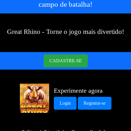
campo de batalha!
Great Rhino - Torne o jogo mais divertido!
CADASTRE-SE
Experimente agora
Login
Registrar-se