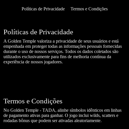
Políticas de Privacidade
Termos e Condições
Políticas de Privacidade
A Golden Temple valoriza a privacidade de seus usuários e está
empenhada em proteger todas as informações pessoais fornecidas
durante o uso de nossos serviços. Todos os dados coletados são
utilizados exclusivamente para fins de melhoria contínua da
experiência de nossos jogadores.
Termos e Condições
No Golden Temple - TADA, alinhe símbolos idênticos em linhas
de pagamento ativas para ganhar. O jogo inclui wilds, scatters e
rodadas bônus que podem ser ativadas aleatoriamente.