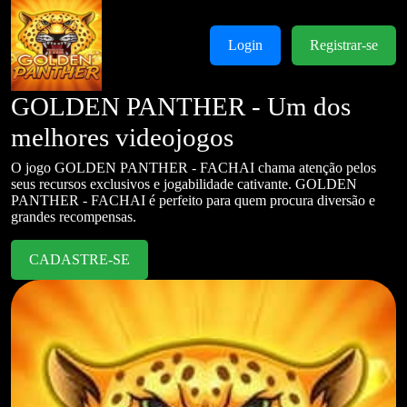
Login
Registrar-se
GOLDEN PANTHER - Um dos
melhores videojogos
O jogo GOLDEN PANTHER - FACHAI chama atenção pelos
seus recursos exclusivos e jogabilidade cativante. GOLDEN
PANTHER - FACHAI é perfeito para quem procura diversão e
grandes recompensas.
CADASTRE-SE