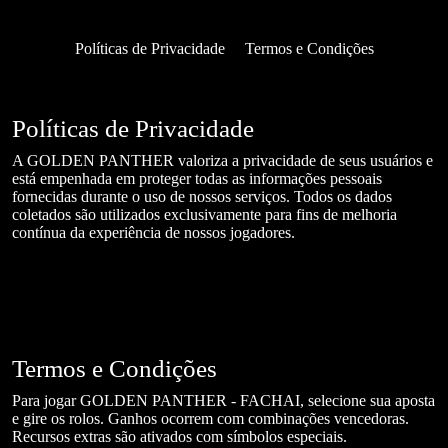
Políticas de Privacidade
Termos e Condições
Políticas de Privacidade
A GOLDEN PANTHER valoriza a privacidade de seus usuários e
está empenhada em proteger todas as informações pessoais
fornecidas durante o uso de nossos serviços. Todos os dados
coletados são utilizados exclusivamente para fins de melhoria
contínua da experiência de nossos jogadores.
Termos e Condições
Para jogar GOLDEN PANTHER - FACHAI, selecione sua aposta
e gire os rolos. Ganhos ocorrem com combinações vencedoras.
Recursos extras são ativados com símbolos especiais.