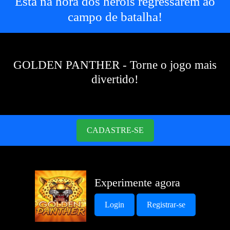
Está na hora dos heróis regressarem ao
campo de batalha!
GOLDEN PANTHER - Torne o jogo mais
divertido!
CADASTRE-SE
Experimente agora
Login
Registrar-se