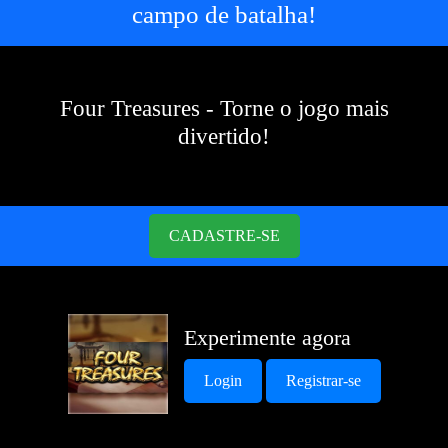
campo de batalha!
Four Treasures - Torne o jogo mais
divertido!
CADASTRE-SE
Experimente agora
Login
Registrar-se