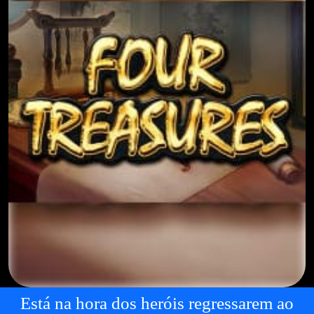
Está na hora dos heróis regressarem ao