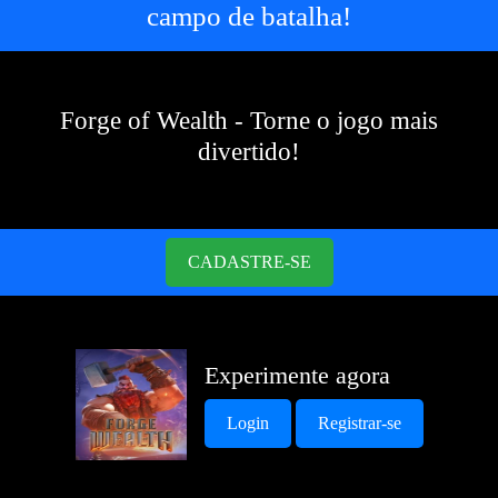
campo de batalha!
Forge of Wealth - Torne o jogo mais
divertido!
CADASTRE-SE
Experimente agora
Login
Registrar-se