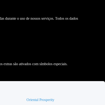
das durante o uso de nossos serviços. Todos os dados
 extras são ativados com símbolos especiais.
Oriental Prosperity