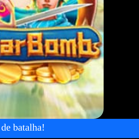
 de batalha!