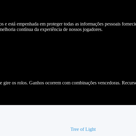
os e está empenhada em proteger todas as informações pessoais forneci
 melhoria contínua da experiência de nossos jogadores.
 e gire os rolos. Ganhos ocorrem com combinações vencedoras. Recursos
Tree of Light