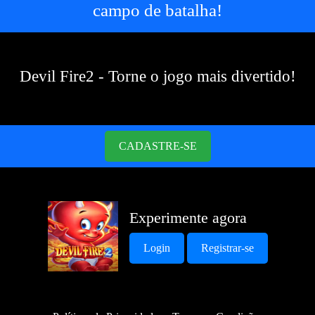
campo de batalha!
Devil Fire2 - Torne o jogo mais divertido!
CADASTRE-SE
Experimente agora
Login
Registrar-se