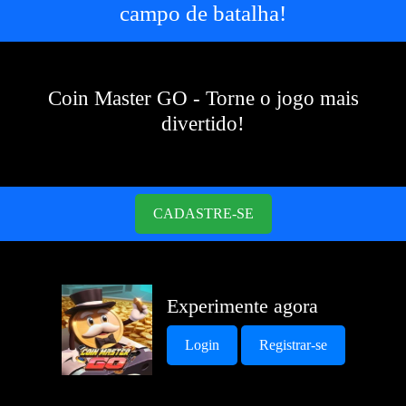
campo de batalha!
Coin Master GO - Torne o jogo mais
divertido!
CADASTRE-SE
Experimente agora
Login
Registrar-se