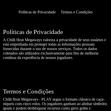
Políticas de Privacidade
Termos e Condições
Políticas de Privacidade
A Chilli Heat Megaways valoriza a privacidade de seus usuários e
está empenhada em proteger todas as informações pessoais
fornecidas durante o uso de nossos serviços. Todos os dados
coletados são utilizados exclusivamente para fins de melhoria
contínua da experiência de nossos jogadores.
Termos e Condições
Chilli Heat Megaways - PLAY segue o formato clássico de caça-
níqueis com cinco rolos. Os jogadores ganham ao alinhar símbolos
iguais e podem desbloquear recursos como giros grátis e