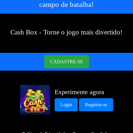
campo de batalha!
Cash Box - Torne o jogo mais divertido!
CADASTRE-SE
Experimente agora
Login
Registrar-se