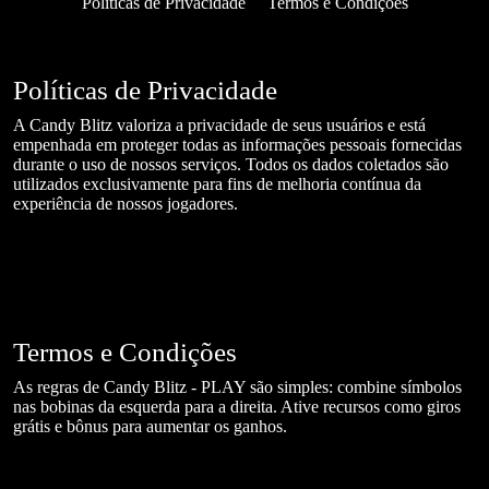
Políticas de Privacidade
Termos e Condições
Políticas de Privacidade
A Candy Blitz valoriza a privacidade de seus usuários e está
empenhada em proteger todas as informações pessoais fornecidas
durante o uso de nossos serviços. Todos os dados coletados são
utilizados exclusivamente para fins de melhoria contínua da
experiência de nossos jogadores.
Termos e Condições
As regras de Candy Blitz - PLAY são simples: combine símbolos
nas bobinas da esquerda para a direita. Ative recursos como giros
grátis e bônus para aumentar os ganhos.