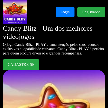
Login
Registrar-se
Candy Blitz - Um dos melhores
videojogos
O jogo Candy Blitz - PLAY chama atenção pelos seus recursos
exclusivos e jogabilidade cativante. Candy Blitz - PLAY é perfeito
para quem procura diversão e grandes recompensas.
CADASTRE-SE