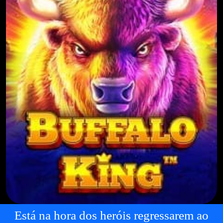
Está na hora dos heróis regressarem ao