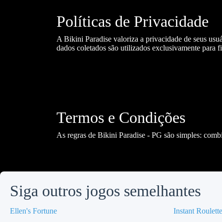
Políticas de Privacidade
A Bikini Paradise valoriza a privacidade de seus usu
dados coletados são utilizados exclusivamente para f
Termos e Condições
As regras de Bikini Paradise - PG são simples: combi
Siga outros jogos semelhantes
Ellen's Fortune
Instant Roulett