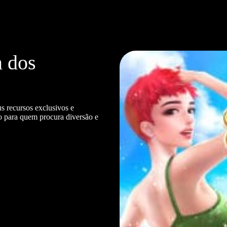
m dos
s recursos exclusivos e
to para quem procura diversão e