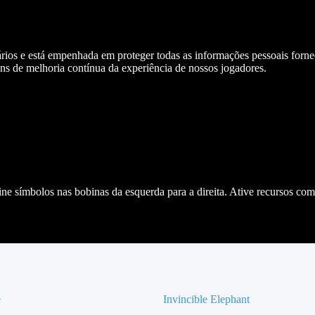
ários e está empenhada em proteger todas as informações pessoais forne
ins de melhoria contínua da experiência de nossos jogadores.
ne símbolos nas bobinas da esquerda para a direita. Ative recursos com
e
Invincible Elephant