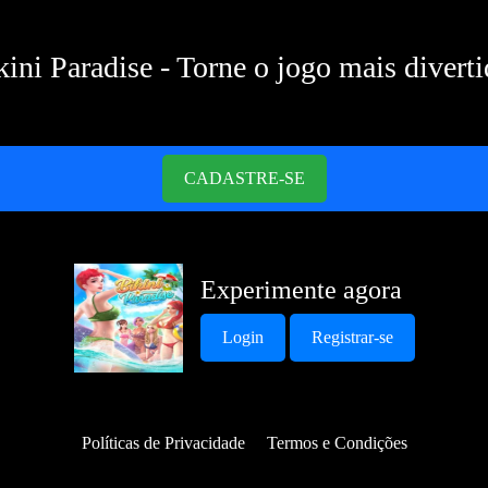
kini Paradise - Torne o jogo mais diverti
CADASTRE-SE
Experimente agora
Login
Registrar-se
Políticas de Privacidade
Termos e Condições